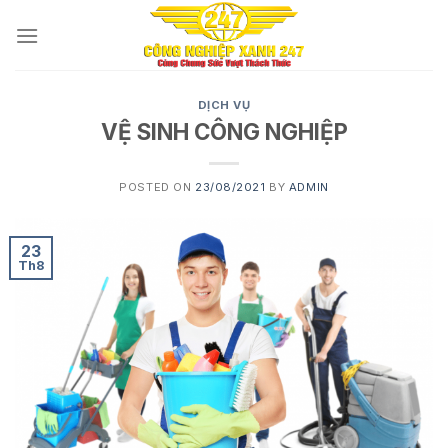
Skip
to
content
DỊCH VỤ
VỆ SINH CÔNG NGHIỆP
POSTED ON
23/08/2021
BY
ADMIN
23
Th8