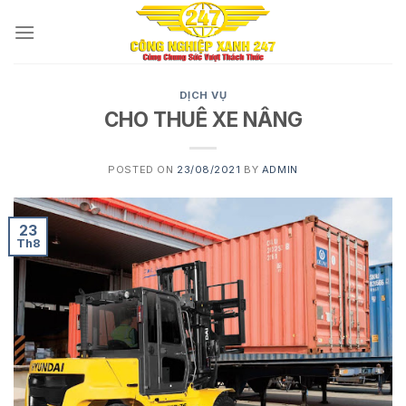
Skip
to
content
DỊCH VỤ
CHO THUÊ XE NÂNG
POSTED ON
23/08/2021
BY
ADMIN
23
Th8