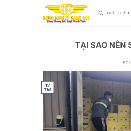
Skip
to
GIỚI THIỆU
content
TẠI SAO NÊN 
POS
12
Th5