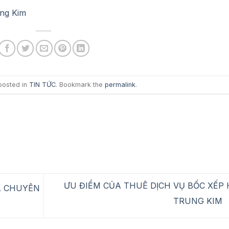
ung Kim
posted in
TIN TỨC
. Bookmark the
permalink
.
ƯU ĐIỂM CỦA THUÊ DỊCH VỤ BỐC XẾP 
A CHUYÊN
TRUNG KIM