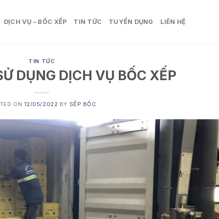
DỊCH VỤ – BỐC XẾP
TIN TỨC
TUYỂN DỤNG
LIÊN HỆ
TIN TỨC
SỬ DỤNG DỊCH VỤ BỐC XẾP
TED ON
12/05/2022
BY
SẾP BỐC